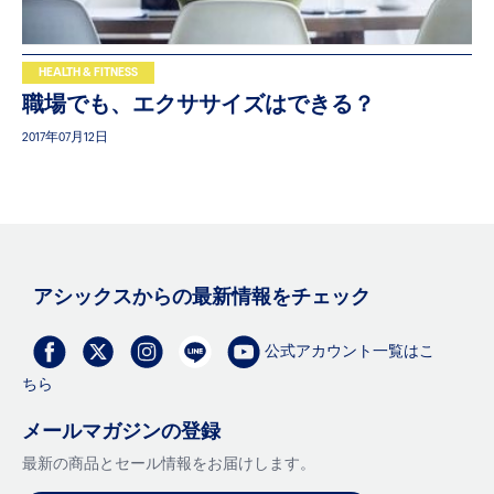
HEALTH & FITNESS
Account
職場でも、エクササイズはできる？
livery, exclusive discounts and more
CS™ Rewards.
2017年07月12日
Sign In | Create Account
アシックスからの最新情報をチェック
公式アカウント一覧はこ
ちら
メールマガジンの登録
最新の商品とセール情報をお届けします。