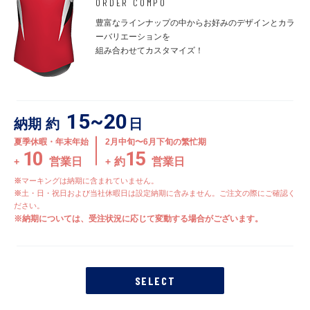
ORDER COMPO
豊富なラインナップの中からお好みのデザインとカラ
ーバリエーションを
組み合わせてカスタマイズ！
15~20
納期 約
日
夏季休暇・年末年始
2月中旬〜6月下旬の繁忙期
10
15
営業日
約
営業日
+
+
マーキングは納期に含まれていません。
土・日・祝日および当社休暇日は設定納期に含みません。ご注文の際にご確認く
ださい。
納期については、受注状況に応じて変動する場合がございます。
SELECT