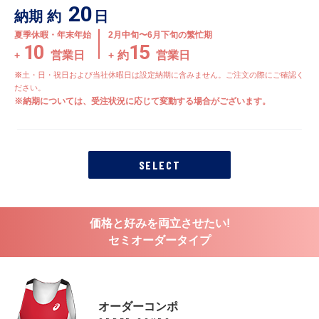
20
納期 約
日
夏季休暇・年末年始
2月中旬〜6月下旬の繁忙期
10
15
count
営業日
約
営業日
+
+
土・日・祝日および当社休暇日は設定納期に含みません。ご注文の際にご確認く
ery, exclusive discounts and more with
ださい。
ards.
納期については、受注状況に応じて変動する場合がございます。
Sign In | Create Account
SELECT
価格と好みを両立させたい!
セミオーダータイプ
オーダーコンポ