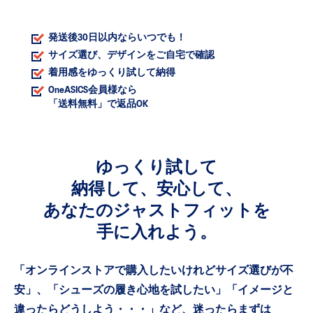
発送後30日以内ならいつでも！
count
サイズ選び、デザインをご自宅で確認
着用感をゆっくり試して納得
ery, exclusive discounts and more with
ards.
OneASICS会員様なら
「送料無料」で返品OK
Sign In | Create Account
ゆっくり試して
納得して、安心して、
あなたのジャストフィットを
手に入れよう。
「オンラインストアで購入したいけれどサイズ選びが不
安」、
「シューズの履き心地を試したい」「イメージと
違ったらどうしよう・・・」など、
迷ったらまずは