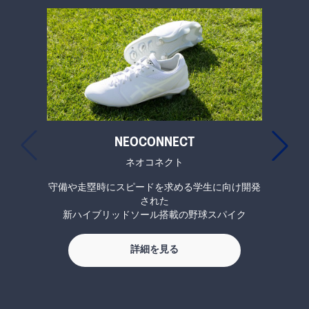
NEOCONNECT
ネオコネクト
守備や走塁時にスピードを求める学生に向け開発
日々、
された
新ハイブリッドソール搭載の野球スパイク
詳細を見る