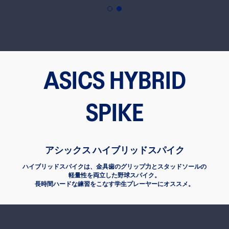
count
ery, exclusive discounts and more with
ards.
ASICS HYBRID
Sign In | Create Account
SPIKE
アシックス ハイブリッドスパイク
ハイブリッドスパイクは、金具歯のグリップ力とスタッドソールの
軽量性を両立した野球スパイク。
長時間ハードな練習をこなす学生プレーヤーにオススメ。