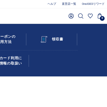
ヘルプ
直営店一覧
OneASICSリワード
0
クーポンの
領収書
利用方法
カード利用に
情報の取扱い