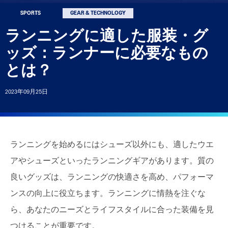
SPORTS
GEAR & TECHNOLOGY
ランニングに適した服装・グ
Account
ッズ：ランナーに必要なもの
livery, exclusive discounts and more
CS™ Rewards.
とは？
Sign In | Create Account
2023年09月25日
ランニングを始めるにはシューズ以外にも、適したウエ
アやシューズといったランニングギアがあります。質の
良いグッズは、ランニングの快適さを高め、パフォーマ
ンスの向上に役立ちます。ランニングに情熱を注ぐな
ら、あなたのニーズとライフスタイルに合った装備を見
つけることが重要です。