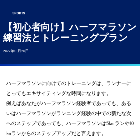
SPORTS
Account
【初心者向け】ハーフマラソン
livery, exclusive discounts and more
練習法とトレーニングプラン
CS™ Rewards.
Sign In | Create Account
2022年01月20日
ハーフマラソンに向けてのトレーニングは、ランナーに
とってもエキサイティングな時間になります。
例えばあなたがハーフマラソン経験者であっても、ある
いはハーフマラソンがランニング経験の中での新たな次
へのステップであっても、ハーフマラソンは5㎞ ランや10
㎞ランからのステップアップだと言えます。