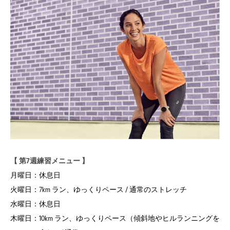
【 第7週練習メニュー 】
月曜日：
休息日
火曜日：
7km ラン、ゆっくりペース / 通常のストレッチ
水曜日：
休息日
木曜日：
10km ラン、ゆっくりペース（傾斜地やヒルランニングを